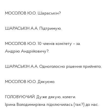
МОСОЛОВ Ю.О. Шараськін?
ШАРАСЬКІН А.А. Підтримую.
МОСОЛОВ Ю.О. 10 членів комітету – за.
Андрію Андрійовичу?.
ШАРАСЬКІН А.А. Одноголосно рішення прийнято.
МОСОЛОВ Ю.О. Дякуємо.
ГОЛОВУЮЧИЙ. Дуже дякую, колеги.
Ірина Володимирівна підключилась (так?) до нас.