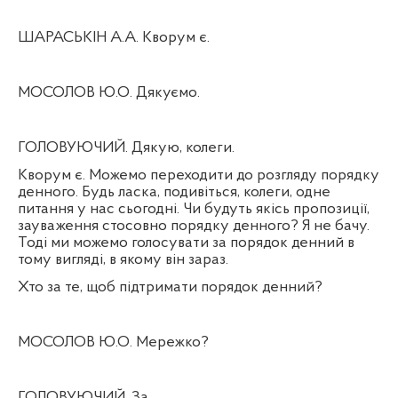
ШАРАСЬКІН А.А. Кворум є.
МОСОЛОВ Ю.О. Дякуємо.
ГОЛОВУЮЧИЙ. Дякую, колеги.
Кворум є. Можемо переходити до розгляду порядку
денного. Будь ласка, подивіться, колеги, одне
питання у нас сьогодні. Чи будуть якісь пропозиції,
зауваження стосовно порядку денного? Я не бачу.
Тоді ми можемо голосувати за порядок денний в
тому вигляді, в якому він зараз.
Хто за те, щоб підтримати порядок денний?
МОСОЛОВ Ю.О. Мережко?
ГОЛОВУЮЧИЙ. За.