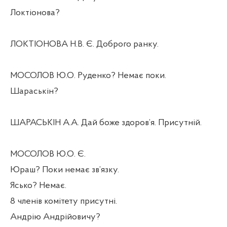
Локтіонова?
ЛОКТІОНОВА Н.В. Є. Доброго ранку.
МОСОЛОВ Ю.О. Руденко? Немає поки.
Шараськін?
ШАРАСЬКІН А.А. Дай боже здоров’я. Присутній.
МОСОЛОВ Ю.О. Є.
Юраш? Поки немає зв’язку.
Ясько? Немає.
8 членів комітету присутні.
Андрію Андрійовичу?