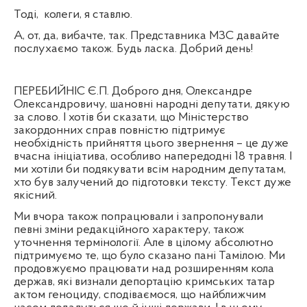
Тоді,
колеги, я ставлю.
А, от, да, вибачте, так. Представника МЗС давайте
послухаємо також. Будь ласка. Добрий день!
ПЕРЕБИЙНІС Є.П. Доброго дня, Олександре
Олександровичу, шановні народні депутати, дякую
за слово. І хотів би сказати, що Міністерство
закордонних справ повністю підтримує
необхідність прийняття цього звернення – це дуже
вчасна ініціатива, особливо напередодні 18 травня. І
ми хотіли би подякувати всім народним депутатам,
хто був залучений до підготовки тексту. Текст дуже
якісний.
Ми вчора також попрацювали і запропонували
певні зміни редакційного характеру, також
уточнення термінології. Але в цілому абсолютно
підтримуємо те, що було сказано пані Тамілою. Ми
продовжуємо працювати над розширенням кола
держав, які визнали депортацію кримських татар
актом геноциду, сподіваємося, що найближчим