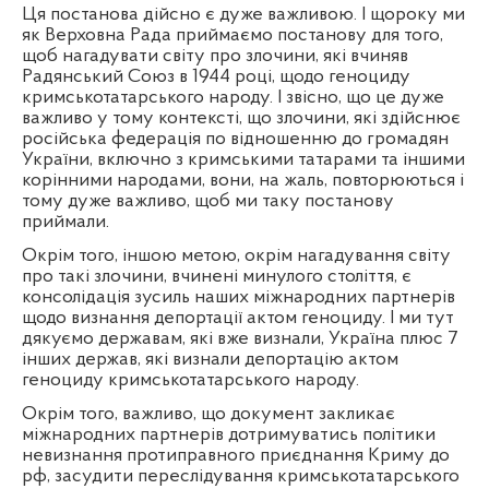
Ця постанова дійсно є дуже важливою. І щороку ми
як Верховна Рада приймаємо постанову для того,
щоб нагадувати світу про злочини, які вчиняв
Радянський Союз в 1944 році, щодо геноциду
кримськотатарського народу. І звісно, що це дуже
важливо у тому контексті, що злочини, які здійснює
російська федерація по відношенню до громадян
України, включно з кримськими татарами та іншими
корінними народами, вони, на жаль, повторюються і
тому дуже важливо, щоб ми таку постанову
приймали.
Окрім того, іншою метою, окрім нагадування світу
про такі злочини, вчинені минулого століття, є
консолідація зусиль наших міжнародних партнерів
щодо визнання депортації актом геноциду. І ми тут
дякуємо державам, які вже визнали, Україна плюс 7
інших держав, які визнали депортацію актом
геноциду кримськотатарського народу.
Окрім того, важливо, що документ закликає
міжнародних партнерів дотримуватись політики
невизнання протиправного приєднання Криму до
рф, засудити переслідування кримськотатарського