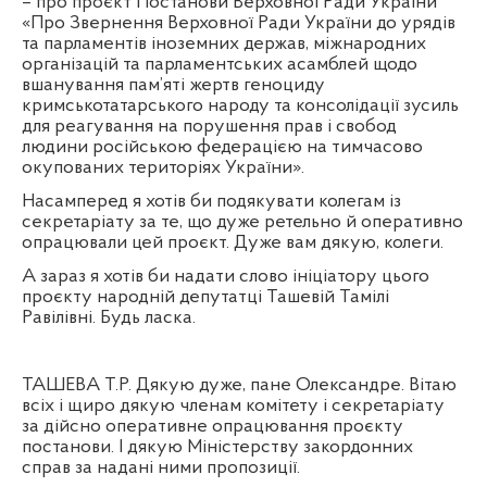
– про проєкт Постанови Верховної Ради України
«Про Звернення Верховної Ради України до урядів
та парламентів іноземних держав, міжнародних
організацій та парламентських асамблей щодо
вшанування пам’яті жертв геноциду
кримськотатарського народу та консолідації зусиль
для реагування на порушення прав і свобод
людини російською федерацією на тимчасово
окупованих територіях України».
Насамперед я хотів би подякувати колегам із
секретаріату за те, що дуже ретельно й оперативно
опрацювали цей проєкт. Дуже вам дякую, колеги.
А зараз я хотів би надати слово ініціатору цього
проєкту народній депутатці Ташевій Тамілі
Равілівні. Будь ласка.
ТАШЕВА Т.Р. Дякую дуже, пане Олександре. Вітаю
всіх і щиро дякую членам комітету і секретаріату
за дійсно оперативне опрацювання проєкту
постанови. І дякую Міністерству закордонних
справ за надані ними пропозиції.