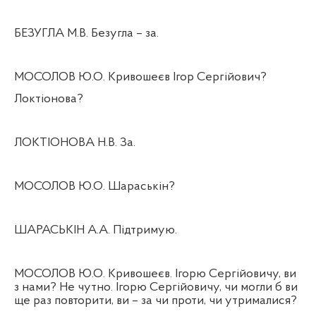
БЕЗУГЛА М.В. Безугла – за.
МОСОЛОВ Ю.О. Кривошеєв Ігор Сергійович?
Локтіонова?
ЛОКТІОНОВА Н.В. За.
МОСОЛОВ Ю.О. Шараськін?
ШАРАСЬКІН А.А. Підтримую.
МОСОЛОВ Ю.О. Кривошеєв. Ігорю Сергійовичу, ви
з нами? Не чутно. Ігорю Сергійовичу, чи могли б ви
ще раз повторити, ви – за чи проти, чи утрималися?