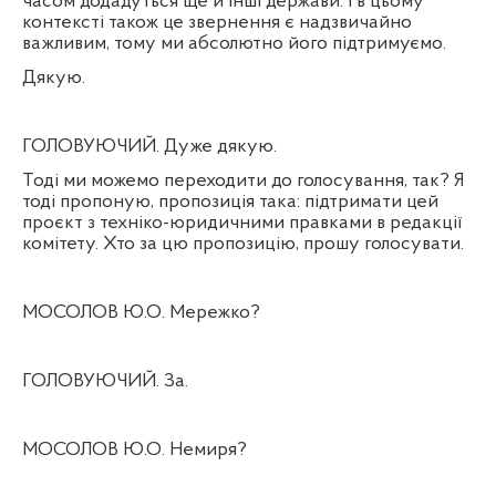
часом додадуться ще й інші держави. І в цьому
контексті також це звернення є надзвичайно
важливим, тому ми абсолютно його підтримуємо.
Дякую.
ГОЛОВУЮЧИЙ. Дуже дякую.
Тоді ми можемо переходити до голосування, так? Я
тоді пропоную, пропозиція така: підтримати цей
проєкт з техніко-юридичними правками в редакції
комітету. Хто за цю пропозицію, прошу голосувати.
МОСОЛОВ Ю.О. Мережко?
ГОЛОВУЮЧИЙ. За.
МОСОЛОВ Ю.О. Немиря?