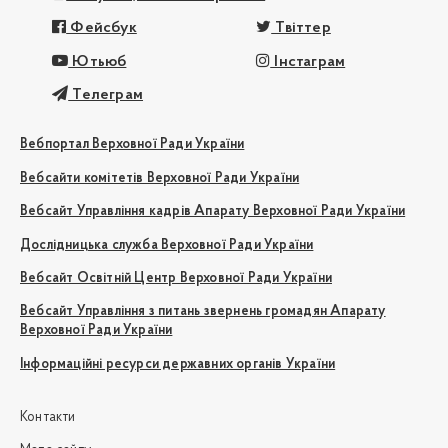
Фейсбук
Твіттер
Ютьюб
Інстаграм
Телеграм
Вебпортал Верховної Ради України
Вебсайти комітетів Верховної Ради України
Вебсайт Управління кадрів Апарату Верховної Ради України
Дослідницька служба Верховної Ради України
Вебсайт Освітній Центр Верховної Ради України
Вебсайт Управління з питань звернень громадян Апарату
Верховної Ради України
Інформаційні ресурси державних органів України
Контакти