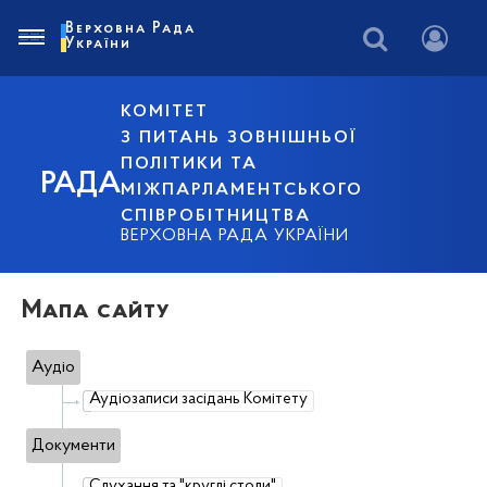
Верховна Рада
України
КОМІТЕТ
З ПИТАНЬ ЗОВНІШНЬОЇ
ПОЛІТИКИ ТА
РАДА
МІЖПАРЛАМЕНТСЬКОГО
СПІВРОБІТНИЦТВА
ВЕРХОВНА РАДА УКРАЇНИ
Мапа сайту
Аудіо
Аудіозаписи засідань Комітету
Документи
Слухання та "круглі столи"