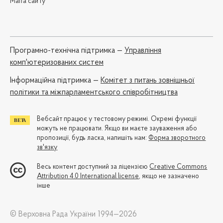
Мапа сайту
Програмно-технічна підтримка —
Управління
комп'ютеризованих систем
Iнформаційна підтримка —
Комітет з питань зовнішньої
політики та міжпарламентського співробітництва
Вебсайт працює у тестовому режимі. Окремі функції
можуть не працювати. Якщо ви маєте зауваження або
пропозиції, будь ласка, напишіть нам:
Форма зворотного
зв'язку
Весь контент доступний за ліцензією
Creative Commons
Attribution 4.0 International license
, якщо не зазначено
інше
© Верховна Рада України 1994—2026