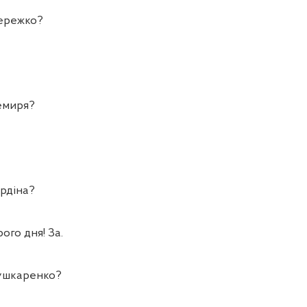
ережко?
миря?
рдіна?
го дня! За.
шкаренко?