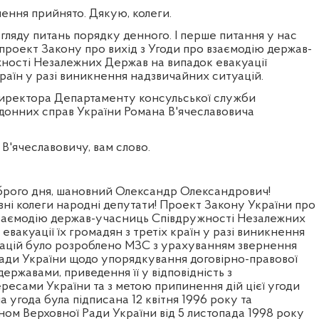
ня прийнято. Дякую, колеги.
ляду питань порядку денного. І перше питання у нас
 проект Закону про вихід з Угоди про взаємодію держав-
ності Незалежних Держав на випадок евакуації
країн у разі виникнення надзвичайних ситуацій.
директора Департаменту консульської служби
рдонних справ України Романа В'ячеславовича
 В'ячеславовичу, вам слово.
рого дня, шановний Олександр Олександрович!
ні колеги народні депутати! Проект Закону України про
 взаємодію держав-учасниць Співдружності Незалежних
евакуації їх громадян з третіх країн у разі виникнення
ацій було розроблено МЗС з урахуванням звернення
Ради України щодо упорядкування договірно-правової
ержавами, приведення її у відповідність з
ресами України та з метою припинення дій цієї угоди
а угода була підписана 12 квітня 1996 року та
ом Верховної Ради України від 5 листопада 1998 року