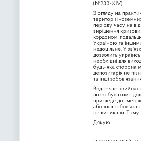
(№233-ХІ
V
).
З огляду на практи
території іноземни
періоду часу на від
вирішення кризових
кордоном, подальше
Україною та іншими
недоцільне. У зв'я
дозволить українсь
необхідні для виход
будь-яка сторона м
депозитарія не пізн
та інші зобов'язання
Водночас прийняття
потребуватиме дод
призведе до зменш
або інші зобов'язан
не виникали. Тому
Дякую.