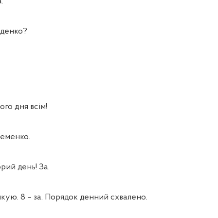
.
денко?
ого дня всім!
еменко.
рий день! За.
ю. 8 – за. Порядок денний схвалено.