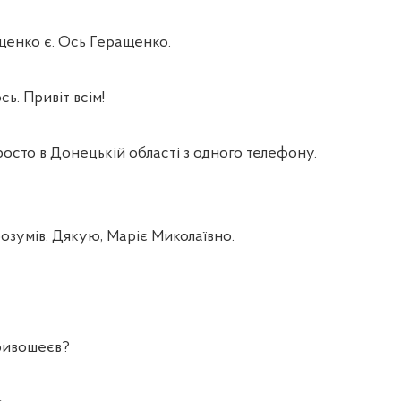
енко є. Ось Геращенко.
ь. Привіт всім!
сто в Донецькій області з одного телефону.
умів. Дякую, Маріє Миколаївно.
ивошеєв?