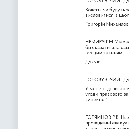
ГОЛОВУЮЧИЙ.
Дя
Колеги, чи будуть 
висловитися
з цьо
Григорій Михайлови
НЕМИРЯ Г.М. У мене 
би сказати, але сам
їх з цим знанням.
Дякую.
ГОЛОВУЮЧИЙ.
Дя
У мене тоді питанн
угоди правового ва
виникне?
ГОРЯЙНОВ Р.В.
Ні, 
проведенні евакуаці
користувалися цією