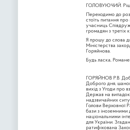
ГОЛОВУЮЧИЙ. Рішен
Переходимо до розг
стоїть питання про
учасниць Співдруж
громадян з третіх 
Я прошу до слова 
Міністерства зако
Горяйнова.
Будь ласка, Романе
ГОРЯЙНОВ Р.В. Доб
Доброго дня, шанов
вихід з Угоди про
Держав на випадок 
надзвичайних ситу
Голови Верховної 
бази з іноземними д
національними інте
для України. Згадан
ратифікована Закон