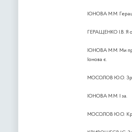
ІОНОВА М.М. Геращ
ГЕРАЩЕНКО І.В. Я ос
ІОНОВА М.М. Ми про
Іонова є.
МОСОЛОВ Ю.О. Зроз
ІОНОВА М.М. І за.
МОСОЛОВ Ю.О. Кр