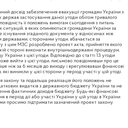
чний досвід забезпечення евакуації громадян України з
х держав застосування даної угоди обігом тривалого
повідність її положень вимогам сьогодення з питань
 ситуацій, в яких опиняються громадяни України за
 існування згаданого документа у відносинах між
 державами, сторонами угоди, вбачається за
зку з цим МЗС розроблено проект акта, прийняття якого
кій стороні виконати внутрішньодержавні процедури,
у України з цієї угоди. Відповідно до статті 13 угоди
оже вийти з цієї угоди, письмово повідомивши про це
іше ніж за 6 місяців до виходу і врегулювавши фінансові
, які виникли у цієї сторони у період участі у цій угоді.
 закону та подальша реалізація його положень не
аткових видатків з державного бюджету України та не
ення фактичних доходів бюджету. Будь-які
фінансові
ня в період дії або участі України у цій угоді в України
 ми просимо підтримати зазначений проект закону.