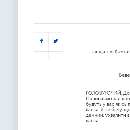
Поділитись
засідання Коміте
Веде
ГОЛОВУЮЧИЙ. Добри
Починаємо засіданн
будуть у вас якісь
ласка. Я не бачу, 
денний, ухвалити в 
ласка.