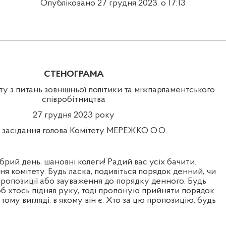
Опубліковано 27 грудня 2023, о 17:13
СТЕНОГРАМА
ту з питань зовнішньої політики та міжпарламентського
співробітництва
27 грудня 2023 року
 засідання голова Комітету МЕРЕЖКО О.О.
й день, шановні колеги! Радий вас усіх бачити.
я комітету. Будь ласка, подивіться порядок денний, чи
 пропозиції або зауваження до порядку денного. Будь
щоб хтось підняв руку, тоді пропоную прийняти порядок
тому вигляді, в якому він є. Хто за цю пропозицію, будь