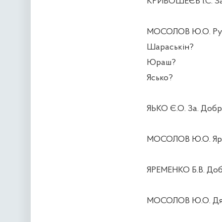
КРИВОШЕЄВ І.С. За
МОСОЛОВ Ю.О. Ру
Шараськін?
Юраш?
Ясько?
ЯЬКО Є.О. За. Добр
МОСОЛОВ Ю.О. Яр
ЯРЕМЕНКО Б.В. Доб
МОСОЛОВ Ю.О. Дяку