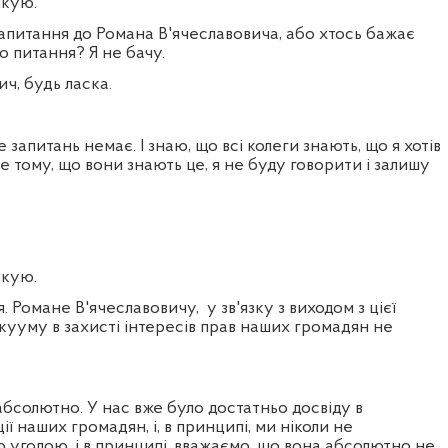
кую.
запитання до Романа В'ячеславовича, або хтось бажає
го питання? Я не бачу.
ч, будь ласка.
запитань немає. І знаю, що всі колеги знають, що я хотів
е тому, що вони знають це, я не буду говорити і залишу
кую.
я. Романе В'ячеславовичу,
у зв'язку з виходом з цієї
кууму в захисті інтересів прав наших громадян не
абсолютно. У нас вже було достатньо досвіду в
ї наших громадян, і, в принципі, ми ніколи не
 угодою, і в принципі, вважаємо, що вона абсолютно не