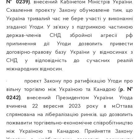
№ 0239)
, внесений Кабінетом Міністрів України.
Схвалення проекту Закону обумовлене тим, що
Україна тривалий час не бере участі у виконанні
згаданої Угоди. У зв’язку з підтримкою частиною
держав-членів СНД збройної агресії рф
припинення дії Угоди дозволить привести
договірно-правову базу України у відносинах з
СНД у відповідність до сучасних реалій
міжнародних відносин.
·
проект Закону про ратифікацію Угоди про
вільну торгівлю між Україною та Канадою (
р. №
0242)
, внесений Президентом України. Угода
вчинена
22 вересня 2023 року в м.Оттава
спрямована на лібералізацію ринків, що дозволить
пожвавити торгівельно-економічне співробітництво
між Україною та Канадою. Прийняття Закону