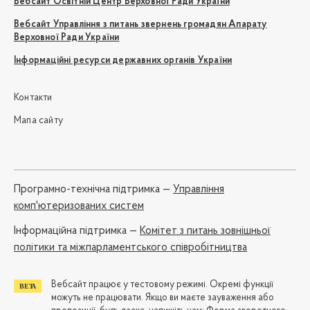
Вебсайт Освітній Центр Верховної Ради України
Вебсайт Управління з питань звернень громадян Апарату
Верховної Ради України
Інформаційні ресурси державних органів України
Контакти
Мапа сайту
Програмно-технічна підтримка —
Управління
комп'ютеризованих систем
Iнформаційна підтримка —
Комітет з питань зовнішньої
політики та міжпарламентського співробітництва
Вебсайт працює у тестовому режимі. Окремі функції
можуть не працювати. Якщо ви маєте зауваження або