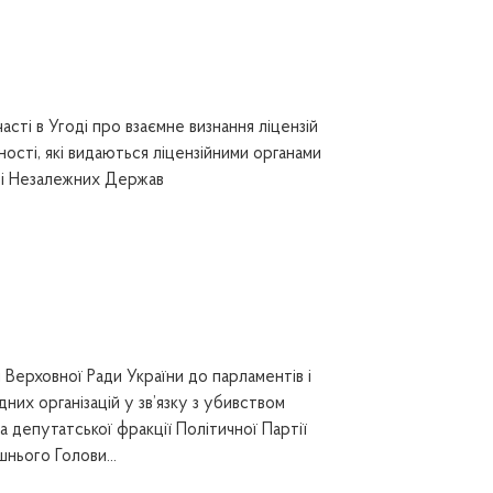
сті в Угоді про взаємне визнання ліцензій
ості, які видаються ліцензійними органами
і Незалежних Держав
Верховної Ради України до парламентів і
них організацій у зв’язку з убивством
 депутатської фракції Політичної Партії
нього Голови...