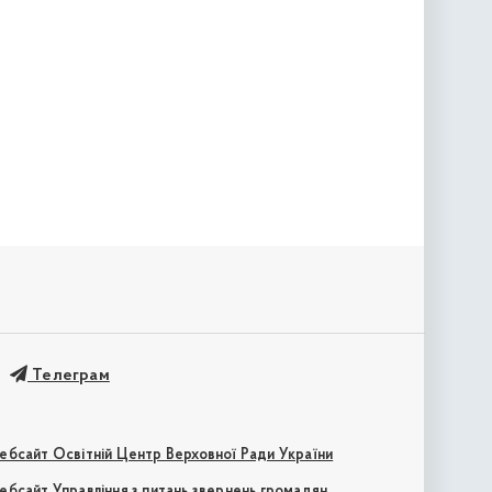
Телеграм
ебсайт Освітній Центр Верховної Ради України
ебсайт Управління з питань звернень громадян