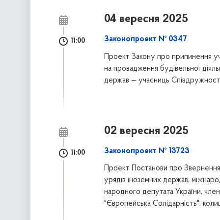
04 вересня 2025
Законопроект № 0347
11:00
Проект Закону про припинення уча
на провадження будівельної діяльн
держав — учасниць Співдружност
02 вересня 2025
Законопроект № 13723
11:00
Проект Постанови про Звернення 
урядів іноземних держав, міжнарод
народного депутата України, члена
"Європейська Солідарність", колиш