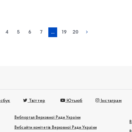
« попередня
4
5
6
7
...
19
20
сбук
Твіттер
Ютьюб
Інстаграм
Вебпортал Верховної Ради України
В
Вебсайти комітетів Верховної Ради України
В