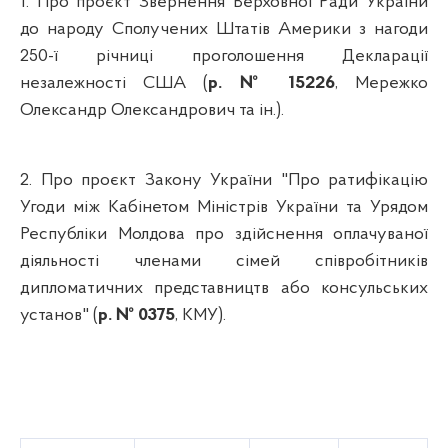
1. Про проєкт Звернення Верховної Ради України
до народу Сполучених Штатів Америки з нагоди
250-ї річниці проголошення Декларації
незалежності США (
р. № 15226
, Мережко
Олександр Олександрович та ін.).
2. Про проєкт Закону України "Про ратифікацію
Угоди між Кабінетом Міністрів України та Урядом
Республіки Молдова про здійснення оплачуваної
діяльності членами сімей співробітників
дипломатичних представництв або консульських
установ" (
р. № 0375
, КМУ).