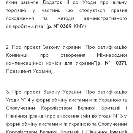
який заміняє Додаток ІІ до Угоди про вільну
торгівлю у частині, що стосується правил
походження та методів адміністративного
співробітництва" (
р. № 0369
, КМУ).
2. Про проект Закону України "Про ратифікацію
Конвенції про створення Міжнародної
компенсаційної комісії для України"(
р. № 0371
,
Президент України).
3. Про проект Закону України "Про ратифікацію
Угоди № 4 у формі обміну листами між Україною та
Сполученим Королівством Великої Британії і
Північної Ірландії про внесення змін до Угоди № 3 у
формі обміну листами між Україною та Сполученим
Королівством Великої Британії і Північної Ірландії