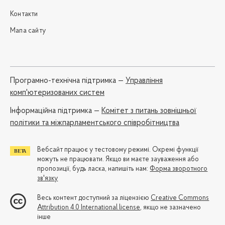
Контакти
Мапа сайту
Програмно-технічна підтримка —
Управління
комп'ютеризованих систем
Iнформаційна підтримка —
Комітет з питань зовнішньої
політики та міжпарламентського співробітництва
Вебсайт працює у тестовому режимі. Окремі функції
можуть не працювати. Якщо ви маєте зауваження або
пропозиції, будь ласка, напишіть нам:
Форма зворотного
зв'язку
Весь контент доступний за ліцензією
Creative Commons
Attribution 4.0 International license
, якщо не зазначено
інше