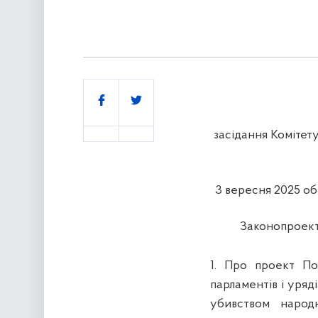
Поділитись
засідання Комітету
3 вересня 2025 об
Законопроект
1. Про проект По
парламентів і уряд
убивством народн