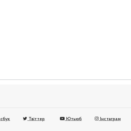
сбук
Твіттер
Ютьюб
Інстаграм