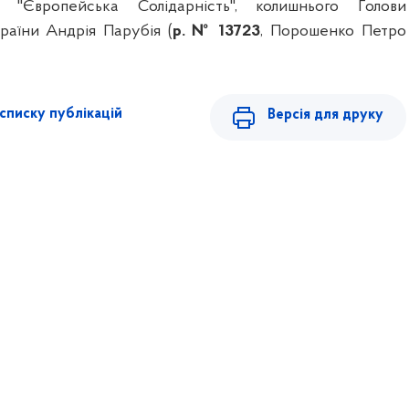
ї "Європейська Солідарність", колишнього Голови
раїни Андрія Парубія (
р. № 13723
, Порошенко Петро
списку публікацій
Версія для друку