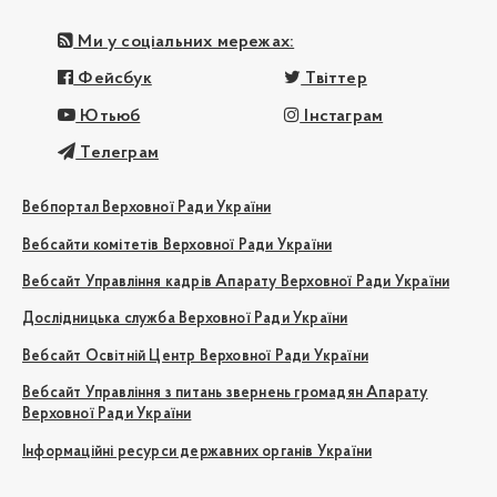
Ми у соціальних мережах:
Фейсбук
Твіттер
Ютьюб
Інстаграм
Телеграм
Вебпортал Верховної Ради України
Вебсайти комітетів Верховної Ради України
Вебсайт Управління кадрів Апарату Верховної Ради України
Дослідницька служба Верховної Ради України
Вебсайт Освітній Центр Верховної Ради України
Вебсайт Управління з питань звернень громадян Апарату
Верховної Ради України
Інформаційні ресурси державних органів України