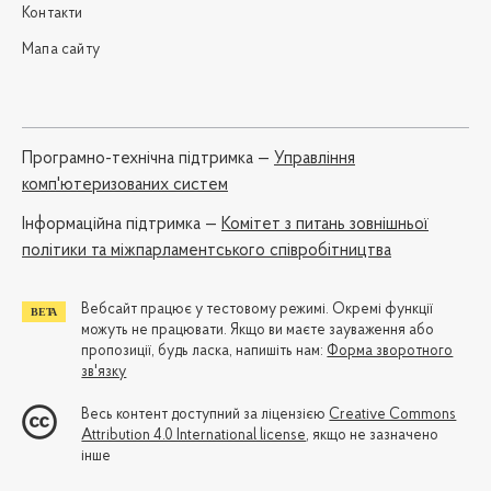
Контакти
Мапа сайту
Програмно-технічна підтримка —
Управління
комп'ютеризованих систем
Iнформаційна підтримка —
Комітет з питань зовнішньої
політики та міжпарламентського співробітництва
Вебсайт працює у тестовому режимі. Окремі функції
можуть не працювати. Якщо ви маєте зауваження або
пропозиції, будь ласка, напишіть нам:
Форма зворотного
зв'язку
Весь контент доступний за ліцензією
Creative Commons
Attribution 4.0 International license
, якщо не зазначено
інше