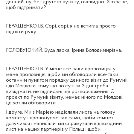
денний, ну, без другого пункту, очевидно. Хто за те,
щоб підтримати?
ГЕРАЩЕНКО І.В. Сорі, сорі, я не встигла просто
підняти руку.
ГОЛОВУЮЧИЙ. Будь ласка, Ірина Володимирівна.
ГЕРАЩЕНКО І.В. У мене все-таки пропозиція, у
мене пропозиція, щоби ми обговорили все-таки
останнім пунктом порядку денного візит до Румунії
і до Молдови, тому що по суті за 3 дні треба
виїжджати, не підписані ще розпорядження. Є
проєкт по Румунії візиту, немає нічого по Молдові,
це хотіли обговорити.
І друге. Ми з Марією надіслали листа на голову
комітету і пропонуємо так само, щоби комітет
долучився і написали, ми спрямували відповідний
лист на наших партнерів у Польщі, щоби