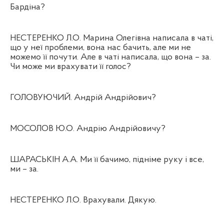
Бардіна?
НЕСТЕРЕНКО Л.О. Марина Олегівна написала в чаті,
що у неї проблеми, вона нас бачить, але ми не
можемо її почути. Але в чаті написала, що вона – за.
Чи може ми врахувати її голос?
ГОЛОВУЮЧИЙ. Андрій Андрійович?
МОСОЛОВ Ю.О. Андрію Андрійовичу?
ШАРАСЬКІН А.А. Ми її бачимо, підніме руку і все,
ми – за.
НЕСТЕРЕНКО Л.О. Врахували. Дякую.