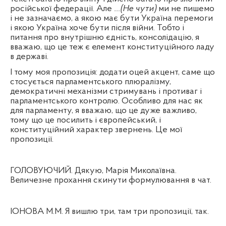
російської федерації. Але
…(Не чути)
ми не пишемо
і не зазначаємо, а якою має бути Україна перемоги
і якою Україна хоче бути після війни. Тобто і
питання про внутрішню єдність, консолідацію, я
вважаю, що це теж є елемент конституційного ладу
в державі.
І тому моя пропозиція: додати оцей акцент, саме що
стосується парламентського плюралізму,
демократичні механізми стримувань і противаг і
парламентського контролю. Особливо для нас як
для парламенту, я вважаю, що це дуже важливо,
тому що це посилить і європейський, і
конституційний характер звернень. Це мої
пропозиції.
ГОЛОВУЮЧИЙ. Дякую, Марія Миколаївна.
Величезне прохання скинути формулювання в чат.
ІОНОВА М.М. Я вишлю три, там три пропозиції, так.