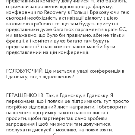
представники комітету долучилися, ті, хто бажають,
отримали запрошення відповідне до форуму,
конференції по
Recovery
в Польщі. Враховуючи теж
сьогодні необхідність активізації діалогу з цією
важливою країною і те, що там будуть присутні
представники дуже багатьох парламентів країн ЄС,
ми вважаємо, що було би правильно, аби не тільки
фракції, а і комітети дуже багато там будуть
представлені? і наш комітет також мав би бути
представлений на цій конференції.
ГОЛОВУЮЧИЙ. Це мається а увазі конференція в
Гданську, так
, з
відновлення?
ГЕРАЩЕНКО І.В. Так, в Гданську, в Гданську. Я
переконана, що і поляки це підтримають, тут просто
потрібно відповідний лист направити. І обговорити
на комітеті підтримку такого нашого листа і
просити, щоби партнери так само зробили
запрошення і щоб ми змогли там долучитися,
послухати дискусії і, можливо, на полях взяти,