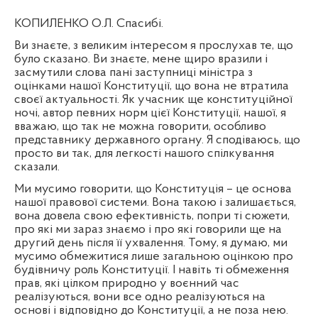
КОПИЛЕНКО О.Л. Спасибі.
Ви знаєте, з великим інтересом я прослухав те, що
було сказано. Ви знаєте, мене щиро вразили і
засмутили слова пані заступниці міністра з
оцінками нашої Конституції, що вона не втратила
своєї актуальності. Як учасник ще конституційної
ночі, автор певних норм цієї Конституції, нашої, я
вважаю, що так не можна говорити, особливо
представнику державного органу. Я сподіваюсь, що
просто ви так, для легкості нашого спілкування
сказали.
Ми мусимо говорити, що Конституція – це основа
нашої правової системи. Вона такою і залишається,
вона довела свою ефективність, попри ті сюжети,
про які ми зараз знаємо і про які говорили ще на
другий день після її ухвалення. Тому, я думаю, ми
мусимо обмежитися лише загальною оцінкою про
будівничу роль Конституції. І навіть ті обмеження
прав, які цілком природно у воєнний час
реалізуються, вони все одно реалізуються на
основі і відповідно до Конституції, а не поза нею.