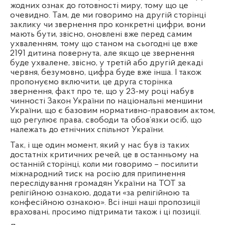
жодних ознак до готовності миру, тому що це
очевидно. Там, де ми говоримо на другій сторінці
заклику чи звернення про конкретні цифри, вони
мають бути, звісно, оновлені вже перед самим
ухваленням, тому що станом на сьогодні це вже
2191 дитина повернута, але якщо це звернення
буде ухвалене, звісно, у третій або другій декаді
червня, безумовно, цифра буде вже інша. І також
пропонуємо включити, це друга сторінка
звернення, факт про те, що у 23-му році набув
чинності Закон України по національні меншини
України, що є базовим нормативно-правовим актом,
що регулює права, свободи та обов’язки осіб, що
належать до етнічних спільнот України.
Так, і ще один момент, який у нас був із таких
достатніх критичних речей, це в останньому на
останній сторінці, коли ми говоримо – посилити
міжнародний тиск на росію для припинення
переслідування громадян України на ТОТ за
релігійною ознакою, додати «за релігійною та
конфесійною ознакою». Всі інші наші пропозиції
враховані, просимо підтримати також і ці позиції.