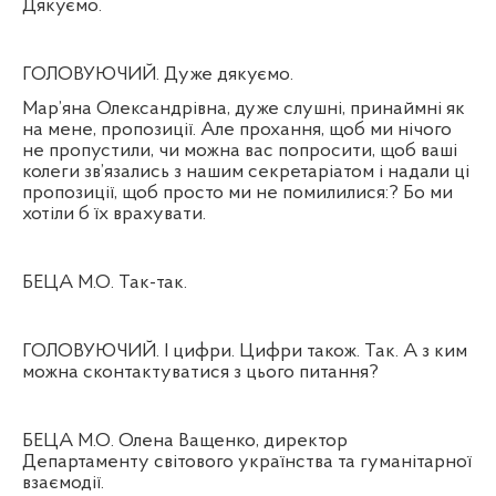
Дякуємо.
ГОЛОВУЮЧИЙ. Дуже дякуємо.
Мар’яна Олександрівна, дуже слушні, принаймні як
на мене, пропозиції. Але прохання, щоб ми нічого
не пропустили, чи можна вас попросити, щоб ваші
колеги зв’язались з нашим секретаріатом і надали ці
пропозиції, щоб просто ми не помилилися:? Бо ми
хотіли б їх врахувати.
БЕЦА М.О. Так-так.
ГОЛОВУЮЧИЙ. І цифри. Цифри також. Так. А з ким
можна сконтактуватися з цього питання?
БЕЦА М.О. Олена Ващенко, директор
Департаменту світового українства та гуманітарної
взаємодії.