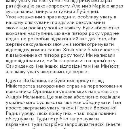
вашу увагу на наступне. Ми підтримуємо зараз
ратифікацію законопроєкту. Але ми з Марією якраз
зустрічалися минулого тижня з Лубінцем,
Уповноваженим з прав людини, особливу увагу в
нашому спілкуванні приділили сексуальним
злочинам росіян у зоні конфлікту. Були абсолютно
шоковані наступним, що вже півтора року уряд не
подав, не розробив підзаконний акт для того, аби
жертви сексуальних злочинів могли отримувати
відповідну компенсацію. Хоча мали б мати вже всі
підзаконний акт півтора року тому. Ми написали
відповідні запити, ми їх направили і на прем’єрку
Свириденко, і на інших, відповідні там і на Мін’юст,
але вашу увагу звертаємо, це перше.
І друге. Ви бачили, ви були теж присутні, від
Міністерства закордонних справ на перепоховання
полковника Організації українських націоналістів
Андрія Мельника. Це знакова абсолютно подія для
українського суспільства, яка має об’єднувати. І ми
просто звертаємо увагу також і Голови Верховної
Ради, і уряду, і всіх присутніх, – такі події повинні
об’єднувати. Туди потрібно запрошувати
парламент, туди потрібно запрошувати всіх, знаєте,