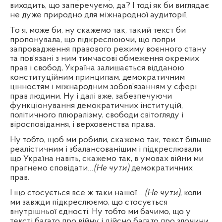
виходить, що заперечуємо, да? І тоді як би виглядає
не дуже природно для міжнародної аудиторії.
То я, може би, ну скажемо так, такий текст би
пропонувала, що підкреслюючи, що попри
запровадження правового режиму воєнного стану
та пов’язані з ним тимчасові обмеження окремих
прав і свобод, Україна залишається відданою
конституційним принципам, демократичним
цінностям і міжнародним зобов’язанням у сфері
прав людини. Ну і далі вже, забезпечуючи
функціонування демократичних інституцій,
політичного плюралізму, свободи світогляду і
віросповідання, і верховенства права.
Ну тобто, щоб ми робили, скажемо так, текст більше
реалістичним і збалансованішим і підкреслювали,
що Україна навіть, скажемо так, в умовах війни ми
прагнемо сповідати
…(Не чути)
демократичних
прав.
І що стосується все ж таки нашої
… (Не чути)
,
коли
ми завжди підкреслюємо, що стосується
внутрішньої єдності. Ну тобто ми бачимо, що у
тексті багато про війну і дійсно багато про злочини