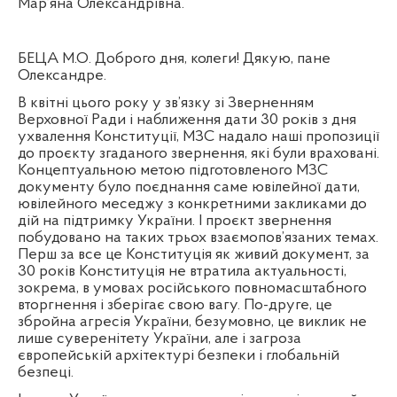
Мар’яна Олександрівна.
БЕЦА М.О. Доброго дня, колеги! Дякую, пане
Олександре.
В квітні цього року у зв’язку зі Зверненням
Верховної Ради і наближення дати 30 років з дня
ухвалення Конституції, МЗС надало наші пропозиції
до проєкту згаданого звернення, які були враховані.
Концептуальною метою підготовленого МЗС
документу було поєднання саме ювілейної дати,
ювілейного меседжу з конкретними закликами до
дій на підтримку України. І проєкт звернення
побудовано на таких трьох взаємопов’язаних темах.
Перш за все це Конституція як живий документ, за
30 років Конституція не втратила актуальності,
зокрема, в умовах російського повномасштабного
вторгнення і зберігає свою вагу. По-друге, це
збройна агресія України, безумовно, це виклик не
лише суверенітету України, але і загроза
європейській архітектурі безпеки і глобальній
безпеці.