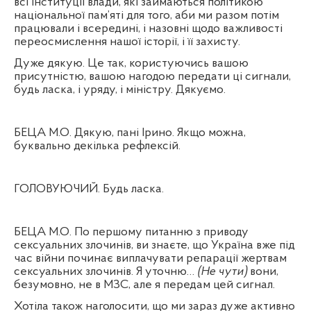
всі інституції влади, які займаються політикою
національної пам’яті для того, аби ми разом потім
працювали і всередині, і назовні щодо важливості
переосмислення нашої історії, і її захисту.
Дуже дякую. Це так, користуючись вашою
присутністю, вашою нагодою передати ці сигнали,
будь ласка, і уряду, і міністру. Дякуємо.
БЕЦА М.О. Дякую, пані Ірино. Якщо можна,
буквально декілька рефлексій.
ГОЛОВУЮЧИЙ. Будь ласка.
БЕЦА М.О. По першому питанню з приводу
сексуальних злочинів, ви знаєте, що Україна вже під
час війни починає виплачувати репарації жертвам
сексуальних злочинів. Я уточню…
(Не чути)
вони,
безумовно, не в МЗС, але я передам цей сигнал.
Хотіла також наголосити, що ми зараз дуже активно