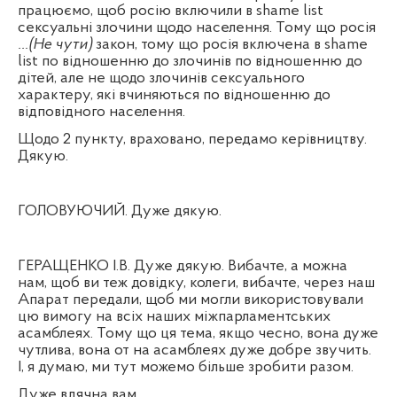
працюємо, щоб росію включили в
shame
list
сексуальні злочини щодо населення. Тому що росія
…(Не чути)
закон, тому що росія включена в
shame
list
по відношенню до злочинів по відношенню до
дітей, але не щодо злочинів сексуального
характеру, які вчиняються по відношенню до
відповідного населення.
Щодо 2 пункту, враховано, передамо керівництву.
Дякую.
ГОЛОВУЮЧИЙ. Дуже дякую.
ГЕРАЩЕНКО І.В. Дуже дякую. Вибачте, а можна
нам, щоб ви теж довідку, колеги, вибачте, через наш
Апарат передали, щоб ми могли використовували
цю вимогу на всіх наших міжпарламентських
асамблеях. Тому що ця тема, якщо чесно, вона дуже
чутлива, вона от на асамблеях дуже добре звучить.
І, я думаю, ми тут можемо більше зробити разом.
Дуже вдячна вам.