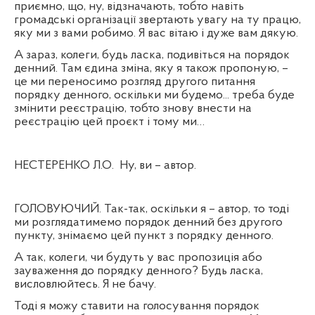
приємно, що, ну, відзначають, тобто навіть
громадські організації звертають увагу на ту працю,
яку ми з вами робимо. Я вас вітаю і дуже вам дякую.
А зараз, колеги, будь ласка, подивіться на порядок
денний. Там єдина зміна, яку я також пропоную, –
це ми переносимо розгляд другого питання
порядку денного, оскільки ми будемо... треба буде
змінити реєстрацію, тобто знову внести на
реєстрацію цей проєкт і тому ми…
НЕСТЕРЕНКО Л.О.
Ну, ви – автор.
ГОЛОВУЮЧИЙ. Так-так, оскільки я – автор, то тоді
ми розглядатимемо порядок денний без другого
пункту, знімаємо цей пункт з порядку денного.
А так, колеги, чи будуть у вас пропозиція або
зауваження до порядку денного? Будь ласка,
висловлюйтесь. Я не бачу.
Тоді я можу ставити на голосування порядок