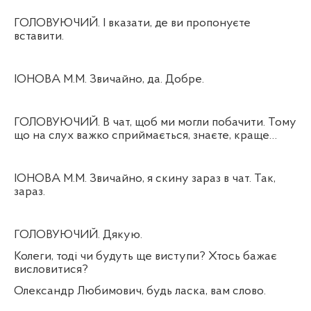
ГОЛОВУЮЧИЙ. І вказати, де ви пропонуєте
вставити.
ІОНОВА М.М. Звичайно, да. Добре.
ГОЛОВУЮЧИЙ. В чат, щоб ми могли побачити. Тому
що на слух важко сприймається, знаєте, краще…
ІОНОВА М.М. Звичайно, я скину зараз в чат. Так,
зараз.
ГОЛОВУЮЧИЙ. Дякую.
Колеги, тоді чи будуть ще виступи? Хтось бажає
висловитися?
Олександр Любимович, будь ласка, вам слово.