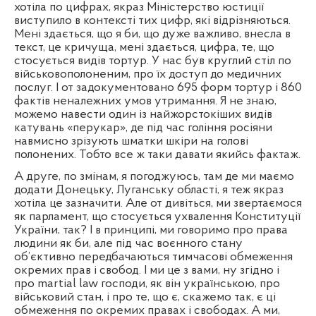
хотіла по цифрах, якраз Міністерство юстиції
виступило в контексті тих цифр, які відрізняються.
Мені здається, що я би, що дуже важливо, внесла в
текст, це кричуща, мені здається, цифра, те, що
стосується видів тортур. У нас був круглий стіл по
військовополоненим, про їх доступ до медичних
послуг. І от задокументовано 695 форм тортур і 860
фактів неналежних умов утримання. Я не знаю,
можемо навести один із найжорстокіших видів
катувань «перукар», де під час гоління росіяни
навмисно зрізують шматки шкіри на голові
полонених. Тобто все ж таки давати якийсь фактаж.
А друге, по змінам, я погоджуюсь, там де ми маємо
додати Донецьку, Луганську області, я теж якраз
хотіла це зазначити. Але от дивіться, ми звертаємося
як парламент, що стосується ухвалення Конституції
України, так? І в принципі, ми говоримо про права
людини як би, але під час воєнного стану
об’єктивно передбачаються тимчасові обмеження
окремих прав і свобод. І ми це з вами, ну згідно і
про
martial
law
господи, як він українською, про
військовий стан, і про те, що є, скажемо так, є ці
обмеження по окремих правах і свободах. А ми,