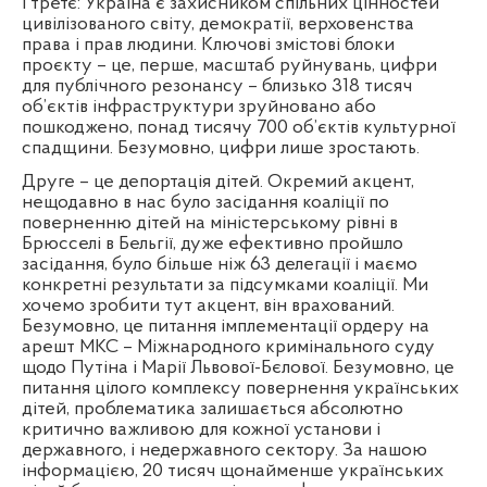
І третє: Україна є захисником спільних цінностей
цивілізованого світу, демократії, верховенства
права і прав людини. Ключові змістові блоки
проєкту – це, перше, масштаб руйнувань, цифри
для публічного резонансу – близько 318 тисяч
об’єктів інфраструктури зруйновано або
пошкоджено, понад тисячу 700 об’єктів культурної
спадщини. Безумовно, цифри лише зростають.
Друге – це депортація дітей. Окремий акцент,
нещодавно в нас було засідання коаліції по
поверненню дітей на міністерському рівні в
Брюсселі в Бельгії, дуже ефективно пройшло
засідання, було більше ніж 63 делегації і маємо
конкретні результати за підсумками коаліції. Ми
хочемо зробити тут акцент, він врахований.
Безумовно, це питання імплементації ордеру на
арешт МКС – Міжнародного кримінального суду
щодо Путіна і Марії Львової-Бєлової. Безумовно, це
питання цілого комплексу повернення українських
дітей, проблематика залишається абсолютно
критично важливою для кожної установи і
державного, і недержавного сектору. За нашою
інформацією, 20 тисяч щонайменше українських