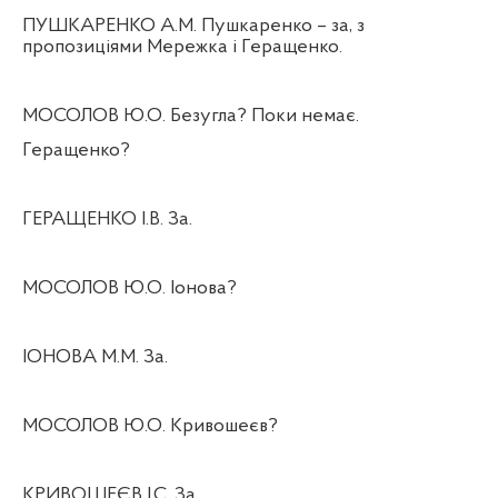
ПУШКАРЕНКО А.М. Пушкаренко – за, з
пропозиціями Мережка і Геращенко.
МОСОЛОВ Ю.О. Безугла? Поки немає.
Геращенко?
ГЕРАЩЕНКО І.В. За.
МОСОЛОВ Ю.О. Іонова?
ІОНОВА М.М. За.
МОСОЛОВ Ю.О. Кривошеєв?
КРИВОШЕЄВ І.С. За.