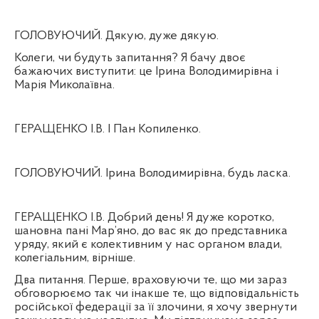
ГОЛОВУЮЧИЙ. Дякую, дуже дякую.
Колеги, чи будуть запитання? Я бачу двоє
бажаючих виступити: це Ірина Володимирівна і
Марія Миколаївна.
ГЕРАЩЕНКО І.В. І Пан Копиленко.
ГОЛОВУЮЧИЙ. Ірина Володимирівна, будь ласка.
ГЕРАЩЕНКО І.В. Добрий день! Я дуже коротко,
шановна пані Мар’яно, до вас як до представника
уряду, який є колективним у нас органом влади,
колегіальним, вірніше.
Два питання. Перше, враховуючи те, що ми зараз
обговорюємо так чи інакше те, що відповідальність
російської федерації за її злочини, я хочу звернути