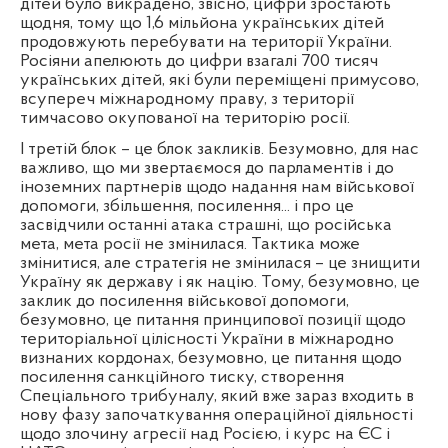
дітей було викрадено, звісно, цифри зростають
щодня, тому що 1,6 мільйона українських дітей
продовжують перебувати на території України.
Росіяни апелюють до цифри взагалі 700 тисяч
українських дітей, які були переміщені примусово,
всупереч міжнародному праву, з території
тимчасово окупованої на територію росії.
І третій блок – це блок закликів. Безумовно, для нас
важливо, що ми звертаємося до парламентів і до
іноземних партнерів щодо надання нам військової
допомоги, збільшення, посилення... і про це
засвідчили останні атака страшні, що російська
мета, мета росії не змінилася. Тактика може
змінитися, але стратегія не змінилася – це знищити
Україну як державу і як націю. Тому, безумовно, це
заклик до посилення військової допомоги,
безумовно, це питання принципової позиції щодо
територіальної цілісності України в міжнародно
визнаних кордонах, безумовно, це питання щодо
посилення санкційного тиску, створення
Спеціального трибуналу, який вже зараз входить в
нову фазу започаткування операційної діяльності
щодо злочину агресії над Росією, і курс на ЄС і