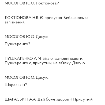
МОСОЛОВ Ю.О. Локтіонова?
ЛОКТІОНОВА Н.В. Є, присутня. Вибачаюсь за
запізнення.
МОСОЛОВ Ю.О. Дякую.
Пушкаренко?
ПУШКАРЕНКО А.М. Вітаю, шановні колеги.
Пушкаренко є, присутній, на зв’язку. Дякую.
МОСОЛОВ Ю.О. Дякую.
Шараськін?
ШАРАСЬКІН А.А. Дай боже здоров’я! Присутній.