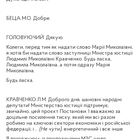
БЕЦА М.О. Добре.
ГОЛОВУЮЧИЙ. Дякую.
Колеги, перед тим як надати слово Марії Миколаївні,
я хотів би надати слово заступниці Міністра юстиції
Людмилі Миколаївні Кравченко. Будь ласка,
Людмила Миколаївна, а потім одразу Марія
Миколаївна.
Будь ласка.
КРАВЧЕНКО Л.М. Доброго дня, шановні народні
депутати! Міністерство юстиції підтримує,
звичайно, цей проєкт Постанови. І вважаємо за
доцільне посилення тиску, який ми всі разом
робимо на ключові сектори економіки і російської
федерації, і ...
(Не чути)
, енергетичний і все інше.
Я погоджуюсь із пропозиціями МЗС щодо