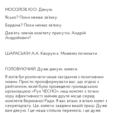
МОСОЛОВ Ю.О. Дякую.
Ясько? Поки немає зв’язку.
Бардіна? Поки немає зв’язку.
Дев’ять членів комітету присутні. Андрій
Андрійович?
ШАРАСЬКІН А.А. Кворум є. Можемо починати.
ГОЛОВУЮЧИЙ. Дуже дякую, колеги.
Я хотів би розпочати наше засідання з позитивних
новин. Просто проінформувати вас, що згідно з
рейтингом, який було проведено громадською
організацією «Рух ЧЕСНО», наш комітет з точки
зору ефективності зайняв друге місце серед
комітетів Верховної Ради. Я вас вітаю, я вітаю колег з
секретаріату. Це, колеги, завдяки вашій праці. Дуже
вам дякую. І це наша спільна перемога, і це дуже