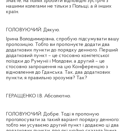
знаєте, на полях зробити відповідні зустрічі з
нашими колегами не тільки з Польщі, а й інших
країн.
ГОЛОВУЮЧИЙ. Дякую.
Ірина Володимирівна, спробую підсумувати вашу
пропозицію. Тобто ви пропонуєте додати два
додаткових пункти до порядку денного. Перший
додатковий пункт – це стосовно комітетської
поїздки до Румунії і Молдови, а другий – це
стосовно запрошення на цю Конференцію з
відновлення до Гданська. Так, два додаткових
пункти, я правильно зрозумів? Так?
ГЕРАЩЕНКО І.В. Абсолютно.
ГОЛОВУЮЧИЙ. Добре. Тоді я пропоную
проголосувати за такий варіант порядку денного:
тобто ми усуваємо другий пункт і додаємо ці два
додаткових пункти, про які щойно сказала Ірина