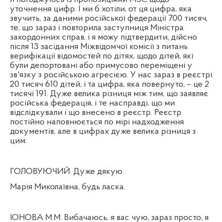
уточнення цифр. І ми б хотіли, от ця цифра, яка
звучить, за даними російської федерації 700 тисяч,
те, що зараз і повторила заступниця Міністра
закордонних справ, і я можу підтвердити, дійсно
після 13 засідання Міжвідомчої комісії з питань
верифікації відомостей по дітях, щодо дітей, які
були депортовані або примусово переміщені у
зв'язку з російською агресією. У нас зараз в реєстрі
20 тисяч 610 дітей, і та цифра, яка повернуто, – це 2
тисячі 191. Дуже велика різниця між тим, що заявляє
російська федерація, і те насправді, що ми
відслідкували і що внесено в реєстр. Реєстр
постійно наповнюється по мірі надходження
документів, але в цифрах дуже велика різниця з
цим.
ГОЛОВУЮЧИЙ. Дуже дякую.
Марія Миколаївна, будь ласка.
ІОНОВА М.М. Вибачаюсь, я вас чую, зараз просто, я