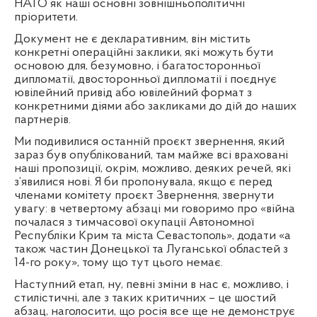
НАТО як наші основні зовнішньополітичні
пріоритети.
Документ не є декларативним, він містить
конкретні операційні заклики, які можуть бути
основою для, безумовно, і багатосторонньої
дипломатії, двосторонньої дипломатії і поєднує
ювілейний привід або ювілейний формат з
конкретними діями або закликами до дій до наших
партнерів.
Ми подивилися останній проєкт звернення, який
зараз був опублікований, там майже всі враховані
наші пропозиції, окрім, можливо, деяких речей, які
з’явилися нові. Я би пропонувала, якщо є перед
членами комітету проєкт Звернення, звернути
увагу: в четвертому абзаці ми говоримо про «війна
почалася з тимчасової окупації Автономної
Республіки Крим та міста Севастополь», додати «а
також частин Донецької та Луганської областей з
14-го року», тому що тут цього немає.
Наступний етап, ну, певні зміни в нас є, можливо, і
стилістичні, але з таких критичних – це шостий
абзац, наголосити, що росія все ще не демонструє