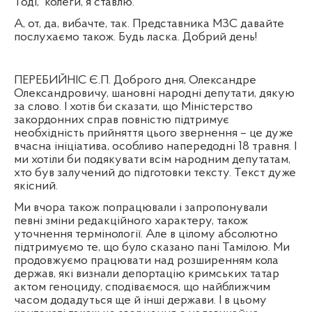
Тоді,
колеги, я ставлю.
А, от, да, вибачте, так. Представника МЗС давайте
послухаємо також. Будь ласка. Добрий день!
ПЕРЕБИЙНІС Є.П. Доброго дня, Олександре
Олександровичу, шановні народні депутати, дякую
за слово. І хотів би сказати, що Міністерство
закордонних справ повністю підтримує
необхідність прийняття цього звернення – це дуже
вчасна ініціатива, особливо напередодні 18 травня. І
ми хотіли би подякувати всім народним депутатам,
хто був залучений до підготовки тексту. Текст дуже
якісний.
Ми вчора також попрацювали і запропонували
певні зміни редакційного характеру, також
уточнення термінології. Але в цілому абсолютно
підтримуємо те, що було сказано пані Тамілою. Ми
продовжуємо працювати над розширенням кола
держав, які визнали депортацію кримських татар
актом геноциду, сподіваємося, що найближчим
часом додадуться ще й інші держави. І в цьому