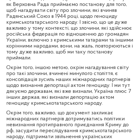
як Верховна Рада приймаємо постанову для того,
щоб нагадувати світу про злочини, які вчиняв
Радянський Союз в 1944 році, щодо геноциду
кримськотатарського народу. І звісно, що це дуже
важливо у тому контексті, що злочини, які здійснює
російська федерація по відношенню до громадян
України, включно з кримськими татарами та іншими
корінними народами, вони, на жаль, повторюються і
тому дуже важливо, щоб ми таку постанову
приймали.
Окрім того, іншою метою, окрім нагадування світу
про такі злочини, вчинені минулого століття, є
консолідація зусиль наших міжнародних партнерів
щодо визнання депортації актом геноциду. І ми тут
дякуємо державам, які вже визнали, Україна плюс 7
інших держав, які визнали депортацію актом
геноциду кримськотатарського народу.
Окрім того, важливо, що документ закликає
міжнародних партнерів дотримуватись політики
невизнання протиправного приєднання Криму до
рф, засудити переслідування кримськотатарського
народу, підтримати звільнення українських