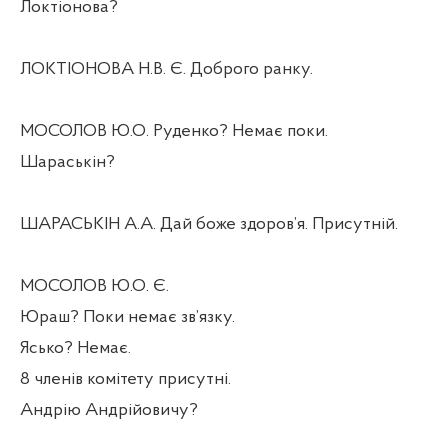
Локтіонова?
ЛОКТІОНОВА Н.В. Є. Доброго ранку.
МОСОЛОВ Ю.О. Руденко? Немає поки.
Шараськін?
ШАРАСЬКІН А.А. Дай боже здоров’я. Присутній.
МОСОЛОВ Ю.О. Є.
Юраш? Поки немає зв’язку.
Ясько? Немає.
8 членів комітету присутні.
Андрію Андрійовичу?