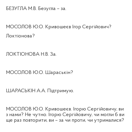
БЕЗУГЛА М.В. Безугла – за.
МОСОЛОВ Ю.О. Кривошеєв Ігор Сергійович?
Локтіонова?
ЛОКТІОНОВА Н.В. За.
МОСОЛОВ Ю.О. Шараськін?
ШАРАСЬКІН А.А. Підтримую.
МОСОЛОВ Ю.О. Кривошеєв. Ігорю Сергійовичу, ви
з нами? Не чутно. Ігорю Сергійовичу, чи могли б ви
ще раз повторити, ви – за чи проти, чи утрималися?