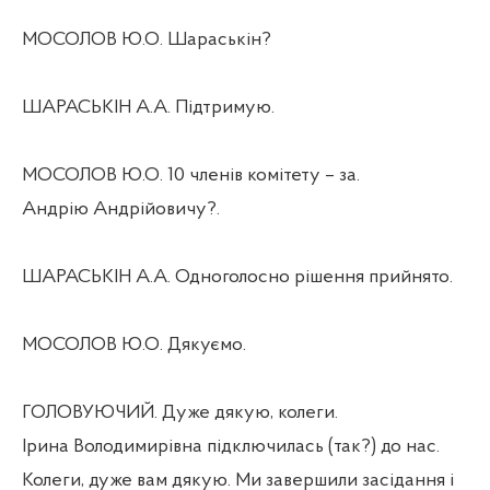
МОСОЛОВ Ю.О. Шараськін?
ШАРАСЬКІН А.А. Підтримую.
МОСОЛОВ Ю.О. 10 членів комітету – за.
Андрію Андрійовичу?.
ШАРАСЬКІН А.А. Одноголосно рішення прийнято.
МОСОЛОВ Ю.О. Дякуємо.
ГОЛОВУЮЧИЙ. Дуже дякую, колеги.
Ірина Володимирівна підключилась (так?) до нас.
Колеги, дуже вам дякую. Ми завершили засідання і