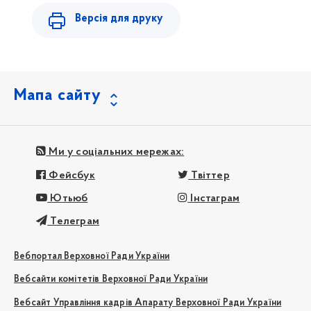
Версія для друку
Мапа сайту
Ми у соціальних мережах:
Фейсбук
Твіттер
Ютьюб
Інстаграм
Телеграм
Вебпортал Верховної Ради України
Вебсайти комітетів Верховної Ради України
Вебсайт Управління кадрів Апарату Верховної Ради України