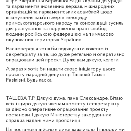
«Про Звернення Верховної Ради України до урядів
та парламентів іноземних держав, міжнародних
організацій та парламентських асамблей щодо
вшанування пам’яті жертв геноциду
кримськотатарського народу та консолідації зусиль
для реагування на порушення прав і свобод
людини російською федерацією на тимчасово
окупованих територіях України».
Насамперед я хотів би подякувати колегам із
секретаріату за те, що дуже ретельно й оперативно
опрацювали цей проєкт. Дуже вам дякую, колеги.
А зараз я хотів би надати слово ініціатору цього
проєкту народній депутатці Ташевій Тамілі
Равілівні. Будь ласка.
ТАШЕВА Т.Р. Дякую дуже, пане Олександре. Вітаю
всіх і щиро дякую членам комітету і секретаріату
за дійсно оперативне опрацювання проєкту
постанови. І дякую Міністерству закордонних
справ за надані ними пропозиції.
Ця постанова дійсно є дуже важливою. І щороку ми