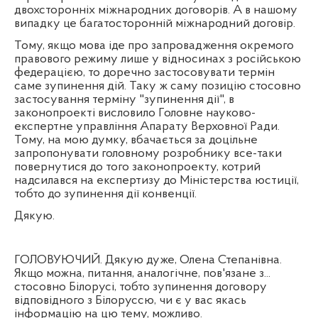
двохсторонніх міжнародних договорів. А в нашому
випадку це багатосторонній міжнародний договір.
Тому, якщо мова іде про запровадження окремого
правового режиму лише у відносинах з російською
федерацією, то доречно застосовувати термін
саме зупинення дій. Таку ж саму позицію стосовно
застосування терміну "зупинення дії", в
законопроекті висловило Головне науково-
експертне управління Апарату Верховної Ради.
Тому, на мою думку, вбачається за доцільне
запропонувати головному розробнику все-таки
повернутися до того законопроекту, котрий
надсилався на експертизу до Міністерства юстиції,
тобто до зупинення дії конвенції.
Дякую.
ГОЛОВУЮЧИЙ. Дякую дуже, Олена Степанівна.
Якщо можна, питання, аналогічне, пов'язане з...
стосовно Білорусі, тобто зупинення договору
відповідного з Білоруссю, чи є у вас якась
інформацію на цю тему, можливо.