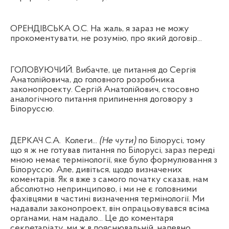
ОРЕНДІВСЬКА О.С. На жаль, я зараз не можу
прокоментувати, не розумію, про який договір...
ГОЛОВУЮЧИЙ. Вибачте, це питання до Сергія
Анатолійовича, до головного розробника
законопроекту. Сергій Анатолійович, стосовно
аналогічного питання припинення договору з
Білоруссю.
ДЕРКАЧ С.А.
Колеги...
(Не чути)
по Білорусі,
тому
що я ж не готував питання по Білорусі, зараз переді
мною немає термінології, яке було формулювання з
Білоруссю. Але, дивіться, щодо визначених
коментарів. Як я вже з самого початку сказав, нам
абсолютно непринципово, і ми не є головними
фахівцями в частині визначення термінології. Ми
надавали законопроект, він опрацьовувався всіма
органами, нам надало... Це до коментаря
секретаріату, ми ж в пояснювальній, напевно,