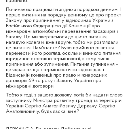
прийнято.
Починаємо працювати згідно з порядком денним. І
перше питання на порядку денному це про проект
Закону про припинення у відносинах України з
Російською Федерацією дії Конвенції про
міжнародні автомобільні перевезення пасажирів і
багажу. Це ми звертаємося до цього питання,
нагадую колегам, вже вдруге, тобто ми розглядали
це питання. Пам'ятаєте? Було прийнято рішення
перенести його розгляд, оскільки виникло питання
юридичне стосовно термінології, в тому числі
припинення або зупинення. Питання зупинення –
це якраз те, що і термінологічно відповідає і
Віденській конвенції про право міжнародних
договорів 69-го року і Закону України про
міжнародні договори.
Тобто я тоді, з вашого дозволу, хотів би надати слово
заступнику Міністра розвитку громад та територій
України Сергію Анатолійовичу Деркачу. Сергію
Анатолійовичу, будь ласка, ви є?