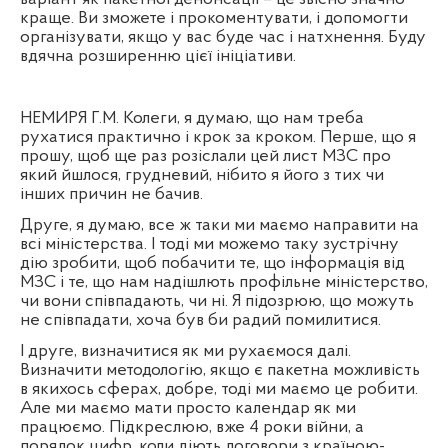
краще. Ви зможете і прокоментувати, і допомогти
організувати, якщо у вас буде час і натхнення. Буду
вдячна розширенню цієї ініціативи.
НЕМИРЯ Г.М. Колеги, я думаю, що нам треба
рухатися практично і крок за кроком. Перше, що я
прошу, щоб ще раз розіслали цей лист МЗС про
який йшлося, грудневий, нібито я його з тих чи
інших причин не бачив.
Друге, я думаю, все ж таки ми маємо направити на
всі міністерства. І тоді ми можемо таку зустрічну
дію зробити, щоб побачити те, що інформація від
МЗС і те, що нам надішлють профільне міністерство,
чи вони співпадають, чи ні. Я підозрюю, що можуть
не співпадати, хоча був би радий помилитися.
І друге, визначитися як ми рухаємося далі.
Визначити методологію, якщо є пакетна можливість
в якихось сферах, добре, тоді ми маємо це робити.
Але ми маємо мати просто календар як ми
працюємо. Підкреслюю, вже 4 роки війни, а
порядок цифр, коли діють договори з країною-