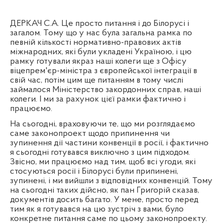
ДЕРКАЧ С.А. Це просто питання і до Білорусі і
загалом. Тому що у нас була загальна рамка по
певній кількості нормативно-правових актів
міжнародних, які були укладені Україною, і цю
рамку готували якраз наші колеги ще з Офісу
віцепрем'єр-міністра з європейської інтеграції в
свій час, потім цим ще питанням в тому числі
займалося Міністерство закордонних справ, наші
колеги. І ми за рахунок цієї рамки фактично і
працюємо.
На сьогодні, враховуючи те, що ми розглядаємо
саме законопроект щодо припинення чи
зупинення дії частини конвенції в росії, і фактично
я сьогодні готувався виключно з цим підходом.
Звісно, ми працюємо над тим, щоб всі угоди, які
стосуються росії і Білорусі були припинені,
зупинені, і ми вийшли з відповідних конвенцій. Тому
на сьогодні таких дійсно, як пан Григорій сказав,
документів досить багато. У мене, просто перед
тим як я готувався на цю зустріч з вами, було
конкретне питання саме по цьому законопроекту.