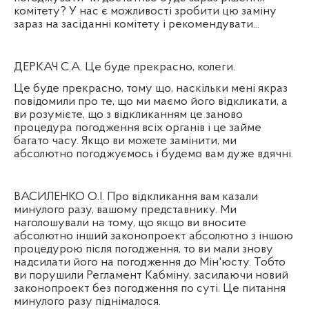
комітету? У нас є можливості зробити цю заміну
зараз на засіданні комітету і рекомендувати...
ДЕРКАЧ С.А. Це буде прекрасно, колеги.
Це буде прекрасно, тому що, наскільки мені якраз
повідомили про те, що ми маємо його відкликати, а
ви розумієте, що з відкликанням це заново
процедура погодження всіх органів і це займе
багато часу. Якщо ви можете замінити, ми
абсолютно погоджуємось і будемо вам дуже вдячні.
ВАСИЛЕНКО О.І. Про відкликання вам казали
минулого разу, вашому представнику. Ми
наголошували на тому, що якщо ви вносите
абсолютно інший законопроект абсолютно з іншою
процедурою після погодження, то ви мали знову
надсилати його на погодження до Мін'юсту. Тобто
ви порушили Регламент Кабміну, засилаючи новий
законопроект без погодження по суті. Це питання
минулого разу піднімалося.