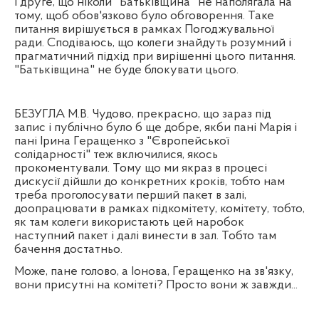
І друге, що ніколи "Батьківщина" не наполягала на
тому, щоб обов'язково було обговорення. Таке
питання вирішується в рамках Погоджувальної
ради. Сподіваюсь, що колеги знайдуть розумний і
прагматичний підхід при вирішенні цього питання.
"Батьківщина" не буде блокувати цього.
БЕЗУГЛА М.В. Чудово, прекрасно, що зараз під
запис і публічно було б ще добре, якби пані Марія і
пані Ірина Геращенко з "Європейської
солідарності" теж включилися, якось
прокоментували. Тому що ми якраз в процесі
дискусії дійшли до конкретних кроків, тобто нам
треба проголосувати перший пакет в залі,
доопрацювати в рамках підкомітету, комітету, тобто,
як там колеги використають цей наробок
наступний пакет і далі винести в зал. Тобто там
бачення достатньо.
Може, пане голово, а Іонова, Геращенко на зв'язку,
вони присутні на комітеті? Просто вони ж завжди...