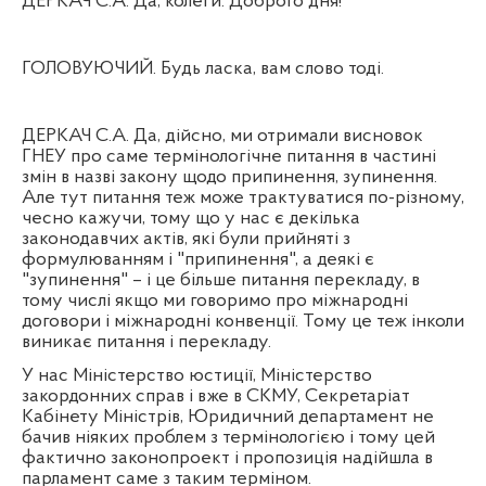
ДЕРКАЧ С.А. Да, колеги. Доброго дня!
ГОЛОВУЮЧИЙ. Будь ласка, вам слово тоді.
ДЕРКАЧ С.А. Да, дійсно, ми отримали висновок
ГНЕУ про саме термінологічне питання в частині
змін в назві закону щодо припинення, зупинення.
Але тут питання теж може трактуватися по-різному,
чесно кажучи, тому що у нас є декілька
законодавчих актів, які були прийняті з
формулюванням і "припинення", а деякі є
"зупинення" – і це більше питання перекладу, в
тому числі якщо ми говоримо про міжнародні
договори і міжнародні конвенції. Тому це теж інколи
виникає питання і перекладу.
У нас Міністерство юстиції, Міністерство
закордонних справ і вже в СКМУ, Секретаріат
Кабінету Міністрів, Юридичний департамент не
бачив ніяких проблем з термінологією і тому цей
фактично законопроект і пропозиція надійшла в
парламент саме з таким терміном.