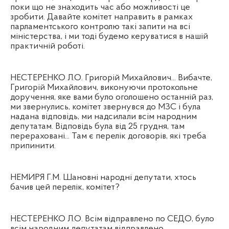
поки що не знаходить час або можливості це
зробити. Давайте комітет направить в рамках
парламентського контролю такі запити на всі
міністерства, і ми тоді будемо керуватися в нашій
практичній роботі.
НЕСТЕРЕНКО Л.О. Григорій Михайлович... Вибачте,
Григорій Михайлович, виконуючи протокольне
доручення, яке вами було оголошено останній раз,
ми звернулись, комітет звернувся до МЗС і була
надана відповідь, ми надсилали всім народним
депутатам. Відповідь була від 25 грудня, там
перераховані... Там є перелік договорів, які треба
припинити.
НЕМИРЯ Г.М. Шановні народні депутати, хтось
бачив цей перелік, комітет?
НЕСТЕРЕНКО Л.О. Всім відправлено по СЕДО, було
всім народним депутатам відправлено.