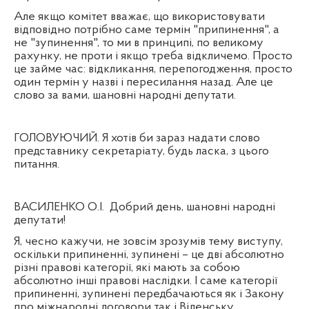
Але якщо комітет вважає, що використовувати
відповідно потрібно саме термін "припинення", а
не "зупинення", то ми в принципі, по великому
рахунку, не проти і якщо треба відкличемо. Просто
це займе час: відкликання, перепогодження, просто
один термін у назві і пересилання назад. Але це
слово за вами, шановні народні депутати.
ГОЛОВУЮЧИЙ. Я хотів би зараз надати слово
представнику секретаріату, будь ласка, з цього
питання.
ВАСИЛЕНКО О.І.
Добрий день, шановні народні
депутати!
Я, чесно кажучи, не зовсім зрозумів тему виступу,
оскільки припиненні, зупинені – це дві абсолютно
різні правові категорії, які мають за собою
абсолютно інші правові наслідки. І саме категорії
припиненні, зупинені передбачаються як і Закону
про міжнародні договори так і Віденську