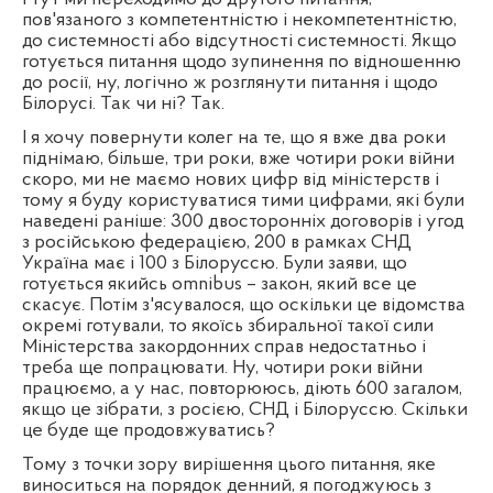
пов'язаного з компетентністю і некомпетентністю,
до системності або відсутності системності. Якщо
готується питання щодо зупинення по відношенню
до росії, ну, логічно ж розглянути питання і щодо
Білорусі. Так чи ні? Так.
І я хочу повернути колег на те, що я вже два роки
піднімаю, більше, три роки, вже чотири роки війни
скоро, ми не маємо нових цифр від міністерств і
тому я буду користуватися тими цифрами, які були
наведені раніше: 300 двосторонніх договорів і угод
з російською федерацією, 200 в рамках СНД
Україна має і 100 з Білоруссю. Були заяви, що
готується якийсь
omnibus
– закон, який все це
скасує. Потім з'ясувалося, що оскільки це відомства
окремі готували, то якоїсь збиральної такої сили
Міністерства закордонних справ недостатньо і
треба ще попрацювати. Ну, чотири роки війни
працюємо, а у нас, повторююсь, діють 600 загалом,
якщо це зібрати, з росією, СНД і Білоруссю. Скільки
це буде ще продовжуватись?
Тому з точки зору вирішення цього питання, яке
виноситься на порядок денний, я погоджуюсь з