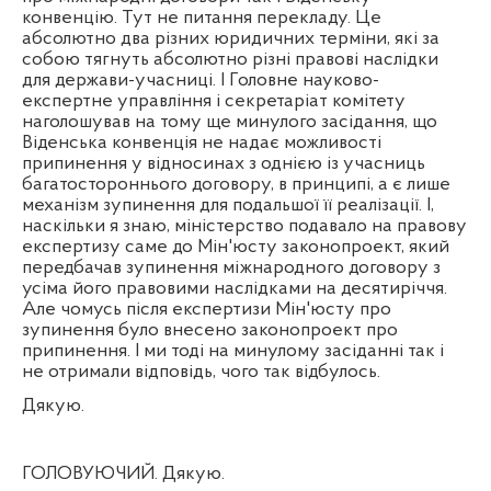
конвенцію. Тут не питання перекладу. Це
абсолютно два різних юридичних терміни, які за
собою тягнуть абсолютно різні правові наслідки
для держави-учасниці. І Головне науково-
експертне управління і секретаріат комітету
наголошував на тому ще минулого засідання, що
Віденська конвенція не надає можливості
припинення у відносинах з однією із учасниць
багатостороннього договору, в принципі, а є лише
механізм зупинення для подальшої її реалізації. І,
наскільки я знаю, міністерство подавало на правову
експертизу саме до Мін'юсту законопроект, який
передбачав зупинення міжнародного договору з
усіма його правовими наслідками на десятиріччя.
Але чомусь після експертизи Мін'юсту про
зупинення було внесено законопроект про
припинення. І ми тоді на минулому засіданні так і
не отримали відповідь, чого так відбулось.
Дякую.
ГОЛОВУЮЧИЙ. Дякую.