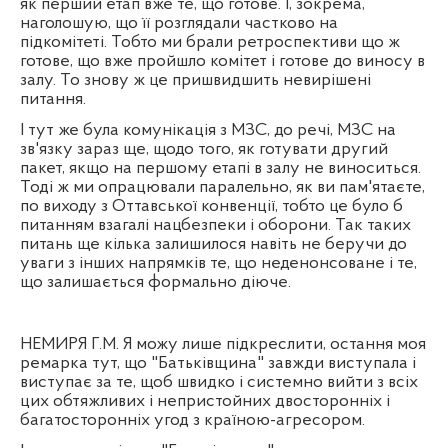
як перший етап вже те, що готове. І, зокрема,
наголошую, що її розглядали частково на
підкомітеті. Тобто ми брали ретроспективи що ж
готове, що вже пройшло комітет і готове до виносу в
залу. То знову ж це пришвидшить невирішені
питання.
І тут же була комунікація з МЗС, до речі, МЗС на
зв'язку зараз ще, щодо того, як готувати другий
пакет, якщо на першому етапі в залу не виноситься.
Тоді ж ми опрацювали паралельно, як ви пам'ятаєте,
по виходу з Оттавської конвенції, тобто це було б
питанням взагалі нацбезпеки і оборони. Так таких
питань ще кілька залишилося навіть не беручи до
уваги з інших напрямків те, що неденонсоване і те,
що залишається формально діюче.
НЕМИРЯ Г.М. Я можу лише підкреслити, остання моя
ремарка тут, що "Батьківщина" завжди виступала і
виступає за те, щоб швидко і системно вийти з всіх
цих обтяжливих і непристойних двосторонніх і
багатосторонніх угод з країною-агресором.