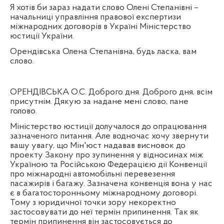
Я хотів би зараз надати слово Олені Степанівні –
начальниці управління правової експертизи
міжнародних договорів в Україні Міністерство
юстиції України.
Орендівська Олена Степанівна, будь ласка, вам
слово.
ОРЕНДІВСЬКА О.С. Доброго дня. Доброго дня, всім
присутнім. Дякую за надане мені слово, пане
голово.
Міністерство юстиції долучалося до опрацювання
зазначеного питання. Але водночас хочу звернути
вашу увагу, що Мін'юст надавав висновок до
проекту Закону про зупинення у відносинах між
Україною та Російською Федерацією дії Конвенції
про міжнародні автомобільні перевезення
пасажирів і багажу. Зазначена конвенція вона у нас
є в багатосторонньому міжнародному договорі.
Тому з юридичної точки зору некоректно
застосовувати до неї термін припинення. Так як
термін припинення він застосовується до