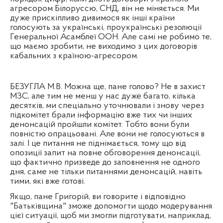
агресором Білоруссю, СНД, він не міняється. Ми
дуже прискіпливо дивимося як інші країни
голосують за українські, проукраїнські резолюції
Генеральної Асамблеї ООН. Але самі не робимо те,
що маємо зробити, не виходимо з цих договорів
кабальних з країною-агресором.
БЕЗУГЛА М.В. Можна ще, пане голово? Не в захист
МЗС, але тим не менш у нас дуже багато, кілька
десятків, ми спеціально уточнювали і знову через
підкомітет брали інформацію вже тих чи інших
денонсацій пройшли комітет. Тобто вони були
повністю опрацьовані. Але вони не голосуються в
залі. І це питання не піднімається, тому що від
опозиції запит на повне обговорення денонсації,
що фактично призведе до заповнення не одного
дня, саме не тільки питаннями денонсацій, навіть
тими, які вже готові.
Якщо, пане Григорій, ви говорите і відповідно
"Батьківщина" зможе допомогти щодо модерування
цієї ситуації, щоб ми змогли підготувати, наприклад,