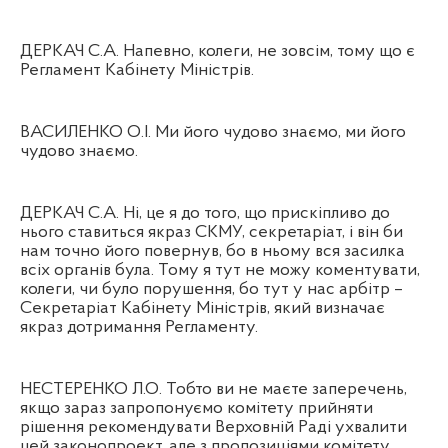
ДЕРКАЧ С.А. Напевно, колеги, не зовсім, тому що є
Регламент Кабінету Міністрів.
ВАСИЛЕНКО О.І. Ми його чудово знаємо, ми його
чудово знаємо.
ДЕРКАЧ С.А. Ні, це я до того, що прискіпливо до
нього ставиться якраз СКМУ, секретаріат, і він би
нам точно його повернув, бо в ньому вся засилка
всіх органів була. Тому я тут не можу коментувати,
колеги, чи було порушення, бо тут у нас арбітр –
Секретаріат Кабінету Міністрів, який визначає
якраз дотримання Регламенту.
НЕСТЕРЕНКО Л.О. Тобто ви не маєте заперечень,
якщо зараз запропонуємо комітету прийняти
рішення рекомендувати Верховній Раді ухвалити
цей законопроект, але з пропозиціями комітету,