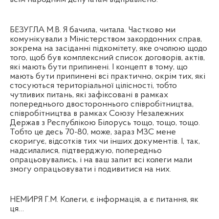
БЕЗУГЛА М.В. Я бачила, читала. Частково ми
комунікували з Міністерством закордонних справ,
зокрема на засіданні підкомітету, яке очолюю щодо
того, щоб був комплексний список договорів, актів,
які мають бути припинені. І концепт в тому, що
мають бути припинені всі практично, окрім тих, які
стосуються територіальної цілісності, тобто
чутливих питань, які зафіксовані в рамках
попереднього двостороннього співробітництва,
співробітництва в рамках Союзу Незалежних
Держав з Республікою Білорусь тощо, тощо, тощо.
Тобто це десь 70-80, може, зараз МЗС мене
скоригує, відсотків тих чи інших документів. І, так,
надсилалися, підтверджую, попередньо
опрацьовувались, і на ваш запит всі колеги мали
змогу опрацьовувати і подивитися на них.
НЕМИРЯ Г.М. Колеги, є інформація, а є питання, як
ця…