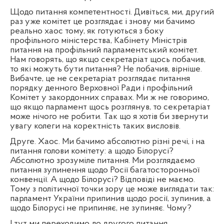
Щодо питання компетентності. Дивіться, ми, другий
раз уже комітет це розглядає і знову ми бачимо
реально хаос тому, як готуються з боку
профільного міністерства, Кабінету Міністрів
питання на профільний парламентський комітет.
Нам говорять, що якщо секретаріат щось побачив,
то які можуть бути питання? Не побачив, вірніше.
Вибачте, це не секретаріат розглядає питання
порядку денного Верховної Ради і профільний
Комітет у закордонних справах. Ми ж не говоримо,
що якщо парламент щось розглянув, то секретаріат
може нічого не робити. Так що я хотів би звернути
увагу колеги на коректність таких висловів.
Друге. Хаос. Ми бачимо абсолютно різні речі, і на
питання голови комітету: а щодо Білорусі?
Абсолютно зрозуміле питання. Ми розглядаємо
питання зупинення щодо Росії багатосторонньої
конвенції. А щодо Білорусі? Відповіді не маємо.
Тому з політичної точки зору це може виглядати так:
парламент України припинив щодо росії, зупинив, а
щодо Білорусі не припиняє, не зупиняє. Чому?
І тут ми переходимо до другого питання,