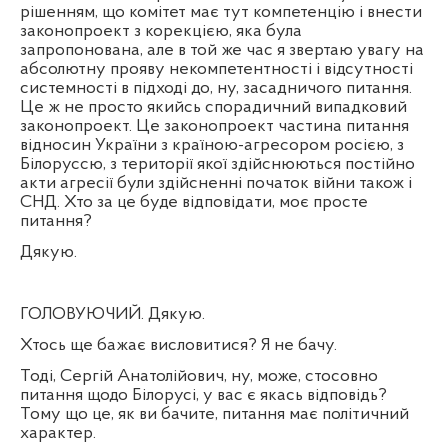
рішенням, що комітет має тут компетенцію і внести
законопроект з корекцією, яка була
запропонована, але в той же час я звертаю увагу на
абсолютну прояву некомпетентності і відсутності
системності в підході до, ну, засадничого питання.
Це ж не просто якийсь спорадичний випадковий
законопроект. Це законопроект частина питання
відносин України з країною-агресором росією, з
Білоруссю, з території якої здійснюються постійно
акти агресії були здійсненні початок війни також і
СНД. Хто за це буде відповідати, моє просте
питання?
Дякую.
ГОЛОВУЮЧИЙ. Дякую.
Хтось ще бажає висловитися? Я не бачу.
Тоді, Сергій Анатолійович, ну, може, стосовно
питання щодо Білорусі, у вас є якась відповідь?
Тому що це, як ви бачите, питання має політичний
характер.