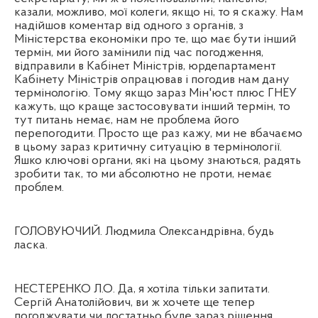
казали, можливо, мої колеги, якщо ні, то я скажу. Нам
надійшов коментар від одного з органів, з
Міністерства економіки про те, що має бути інший
термін, ми його замінили під час погодження,
відправили в Кабінет Міністрів, юрдепартамент
Кабінету Міністрів опрацював і погодив нам дану
термінологію. Тому якщо зараз Мін'юст плюс ГНЕУ
кажуть, що краще застосовувати інший термін, то
тут питань немає, нам не проблема його
перепогодити. Просто ще раз кажу, ми не вбачаємо
в цьому зараз критичну ситуацію в термінології.
Яшко ключові органи, які на цьому знаються, радять
зробити так, то ми абсолютно не проти, немає
проблем.
ГОЛОВУЮЧИЙ. Людмила Олександрівна, будь
ласка.
НЕСТЕРЕНКО Л.О. Да, я хотіла тільки запитати.
Сергій Анатолійович, ви ж хочете ще тепер
погоджувати чи достатньо буде зараз рішення