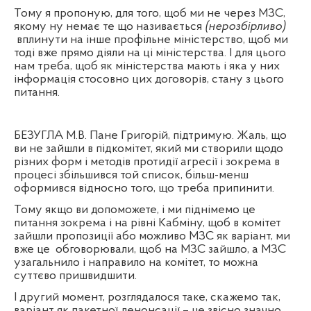
Тому я пропоную, для того, щоб ми не через МЗС,
якому ну немає те що називається
(нерозбірливо)
вплинути на інше профільне міністерство, щоб ми
тоді вже прямо діяли на ці міністерства. І для цього
нам треба, щоб як міністерства мають і яка у них
інформація стосовно цих договорів, стану з цього
питання.
БЕЗУГЛА М.В. Пане Григорій, підтримую. Жаль, що
ви не зайшли в підкомітет, який ми створили щодо
різних форм і методів протидії агресії і зокрема в
процесі збільшився той список, більш-менш
оформився відносно того, що треба припинити.
Тому якщо ви допоможете, і ми піднімемо це
питання зокрема і на рівні Кабміну, щоб в комітет
зайшли пропозиції або можливо МЗС як варіант, ми
вже це
обговорювали, щоб на МЗС зайшло, а МЗС
узагальнило і направило на комітет, то можна
суттєво пришвидшити.
І другий момент, розглядалося таке, скажемо так,
варіант як пакетної денонсації – це звісно значно