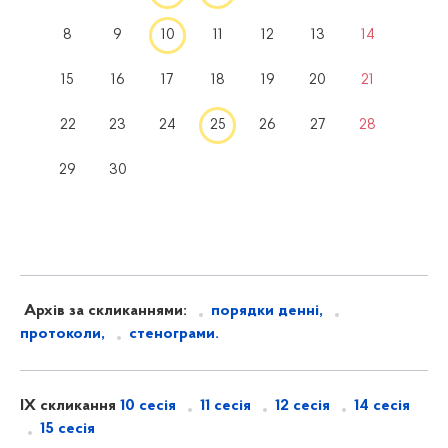
8
9
10
11
12
13
14
15
16
17
18
19
20
21
22
23
24
25
26
27
28
29
30
Архів за скликаннями:
порядки денні,
протоколи,
стенограми.
IX скликання
10 сесія
11 сесія
12 сесія
14 сесія
15 сесія