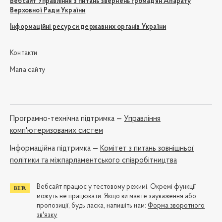
Вебсайт Управління з питань звернень громадян Апарату
Верховної Ради України
Інформаційні ресурси державних органів України
Контакти
Мапа сайту
Програмно-технічна підтримка —
Управління
комп'ютеризованих систем
Iнформаційна підтримка —
Комітет з питань зовнішньої
політики та міжпарламентського співробітництва
Вебсайт працює у тестовому режимі. Окремі функції
можуть не працювати. Якщо ви маєте зауваження або
пропозиції, будь ласка, напишіть нам:
Форма зворотного
зв'язку