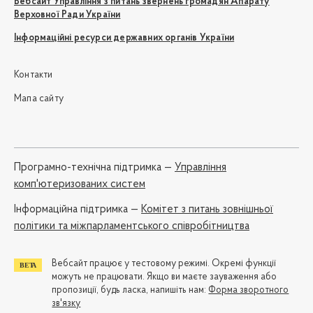
Вебсайт Управління з питань звернень громадян Апарату
Верховної Ради України
Інформаційні ресурси державних органів України
Контакти
Мапа сайту
Програмно-технічна підтримка —
Управління
комп'ютеризованих систем
Iнформаційна підтримка —
Комітет з питань зовнішньої
політики та міжпарламентського співробітництва
Вебсайт працює у тестовому режимі. Окремі функції
можуть не працювати. Якщо ви маєте зауваження або
пропозиції, будь ласка, напишіть нам:
Форма зворотного
зв'язку