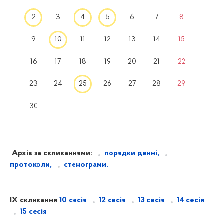
2
3
4
5
6
7
8
9
10
11
12
13
14
15
16
17
18
19
20
21
22
23
24
25
26
27
28
29
30
Архів за скликаннями:
порядки денні,
протоколи,
стенограми.
IX скликання
10 сесія
12 сесія
13 сесія
14 сесія
15 сесія